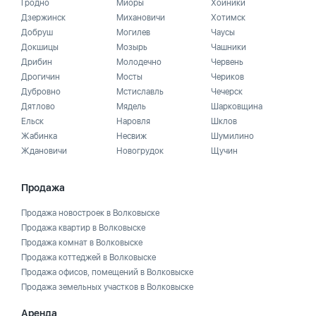
Гродно
Миоры
Хойники
Дзержинск
Михановичи
Хотимск
Добруш
Могилев
Чаусы
Докшицы
Мозырь
Чашники
Дрибин
Молодечно
Червень
Дрогичин
Мосты
Чериков
Дубровно
Мстиславль
Чечерск
Дятлово
Мядель
Шарковщина
Ельск
Наровля
Шклов
Жабинка
Несвиж
Шумилино
Ждановичи
Новогрудок
Щучин
Продажа
Продажа новостроек в Волковыске
Продажа квартир в Волковыске
Продажа комнат в Волковыске
Продажа коттеджей в Волковыске
Продажа офисов, помещений в Волковыске
Продажа земельных участков в Волковыске
Аренда