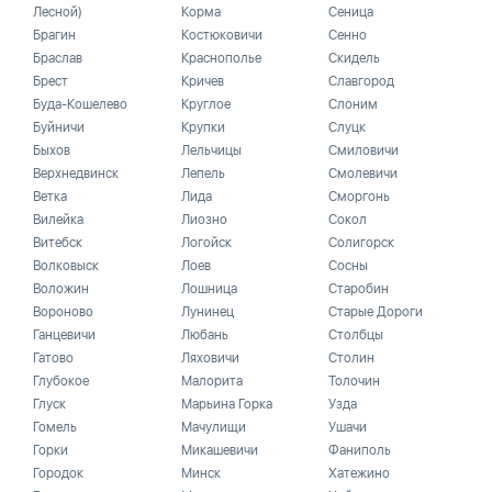
Лесной)
Корма
Сеница
Брагин
Костюковичи
Сенно
Браслав
Краснополье
Скидель
Брест
Кричев
Славгород
Буда-Кошелево
Круглое
Слоним
Буйничи
Крупки
Слуцк
Быхов
Лельчицы
Смиловичи
Верхнедвинск
Лепель
Смолевичи
Ветка
Лида
Сморгонь
Вилейка
Лиозно
Сокол
Витебск
Логойск
Солигорск
Волковыск
Лоев
Сосны
Воложин
Лошница
Старобин
Вороново
Лунинец
Старые Дороги
Ганцевичи
Любань
Столбцы
Гатово
Ляховичи
Столин
Глубокое
Малорита
Толочин
Глуск
Марьина Горка
Узда
Гомель
Мачулищи
Ушачи
Горки
Микашевичи
Фаниполь
Городок
Минск
Хатежино