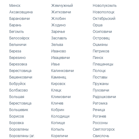
Минск
Жемчужный
Новолукомль
Аксаковщина
Житковичи
Новополоцк
Барановичи
Жлобин
Октябрьский
Барань
Жодино
Орша
Бегомль
Заречье
Осиповичи
Белоозёрск
Заславль
Островец
Белыничи
Зельва
Ошмяны
Береза
Иваново
Петриков
Березино
Ивацевичи
Пинск
Березовка
Ивье
Плещеницы
Берестовица
Калинковичи
Полоцк
Бешенковичи
Каменец
Поставы
Бобруйск
Кировск
Пружаны
Болбасово
Клецк
Пуховичи
Большая
Климовичи
Радошковичи
Берестовица
Кличев
Ратомка
Большевик
Кобрин
Речица
Борисов
Колодищи
Рогачев
Боровка
Копище
Россоны
Боровляны
Копыль
Светлогорск
Боровляны (аг.
Кореличи
Свислочь