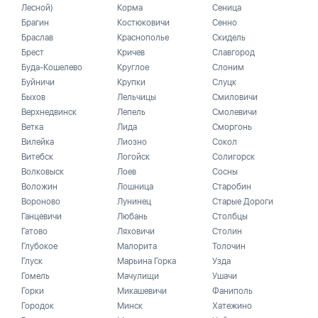
Лесной)
Корма
Сеница
Брагин
Костюковичи
Сенно
Браслав
Краснополье
Скидель
Брест
Кричев
Славгород
Буда-Кошелево
Круглое
Слоним
Буйничи
Крупки
Слуцк
Быхов
Лельчицы
Смиловичи
Верхнедвинск
Лепель
Смолевичи
Ветка
Лида
Сморгонь
Вилейка
Лиозно
Сокол
Витебск
Логойск
Солигорск
Волковыск
Лоев
Сосны
Воложин
Лошница
Старобин
Вороново
Лунинец
Старые Дороги
Ганцевичи
Любань
Столбцы
Гатово
Ляховичи
Столин
Глубокое
Малорита
Толочин
Глуск
Марьина Горка
Узда
Гомель
Мачулищи
Ушачи
Горки
Микашевичи
Фаниполь
Городок
Минск
Хатежино