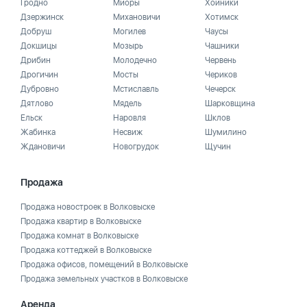
Гродно
Миоры
Хойники
Дзержинск
Михановичи
Хотимск
Добруш
Могилев
Чаусы
Докшицы
Мозырь
Чашники
Дрибин
Молодечно
Червень
Дрогичин
Мосты
Чериков
Дубровно
Мстиславль
Чечерск
Дятлово
Мядель
Шарковщина
Ельск
Наровля
Шклов
Жабинка
Несвиж
Шумилино
Ждановичи
Новогрудок
Щучин
Продажа
Продажа новостроек в Волковыске
Продажа квартир в Волковыске
Продажа комнат в Волковыске
Продажа коттеджей в Волковыске
Продажа офисов, помещений в Волковыске
Продажа земельных участков в Волковыске
Аренда