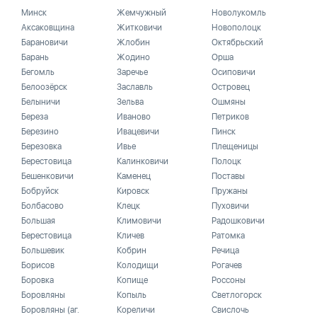
Минск
Жемчужный
Новолукомль
Аксаковщина
Житковичи
Новополоцк
Барановичи
Жлобин
Октябрьский
Барань
Жодино
Орша
Бегомль
Заречье
Осиповичи
Белоозёрск
Заславль
Островец
Белыничи
Зельва
Ошмяны
Береза
Иваново
Петриков
Березино
Ивацевичи
Пинск
Березовка
Ивье
Плещеницы
Берестовица
Калинковичи
Полоцк
Бешенковичи
Каменец
Поставы
Бобруйск
Кировск
Пружаны
Болбасово
Клецк
Пуховичи
Большая
Климовичи
Радошковичи
Берестовица
Кличев
Ратомка
Большевик
Кобрин
Речица
Борисов
Колодищи
Рогачев
Боровка
Копище
Россоны
Боровляны
Копыль
Светлогорск
Боровляны (аг.
Кореличи
Свислочь