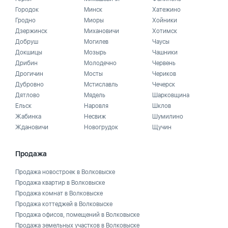
Городок
Минск
Хатежино
Гродно
Миоры
Хойники
Дзержинск
Михановичи
Хотимск
Добруш
Могилев
Чаусы
Докшицы
Мозырь
Чашники
Дрибин
Молодечно
Червень
Дрогичин
Мосты
Чериков
Дубровно
Мстиславль
Чечерск
Дятлово
Мядель
Шарковщина
Ельск
Наровля
Шклов
Жабинка
Несвиж
Шумилино
Ждановичи
Новогрудок
Щучин
Продажа
Продажа новостроек в Волковыске
Продажа квартир в Волковыске
Продажа комнат в Волковыске
Продажа коттеджей в Волковыске
Продажа офисов, помещений в Волковыске
Продажа земельных участков в Волковыске