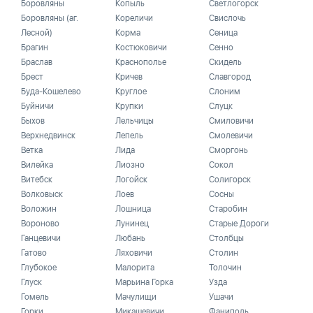
Боровляны
Копыль
Светлогорск
Боровляны (аг.
Кореличи
Свислочь
Лесной)
Корма
Сеница
Брагин
Костюковичи
Сенно
Браслав
Краснополье
Скидель
Брест
Кричев
Славгород
Буда-Кошелево
Круглое
Слоним
Буйничи
Крупки
Слуцк
Быхов
Лельчицы
Смиловичи
Верхнедвинск
Лепель
Смолевичи
Ветка
Лида
Сморгонь
Вилейка
Лиозно
Сокол
Витебск
Логойск
Солигорск
Волковыск
Лоев
Сосны
Воложин
Лошница
Старобин
Вороново
Лунинец
Старые Дороги
Ганцевичи
Любань
Столбцы
Гатово
Ляховичи
Столин
Глубокое
Малорита
Толочин
Глуск
Марьина Горка
Узда
Гомель
Мачулищи
Ушачи
Горки
Микашевичи
Фаниполь