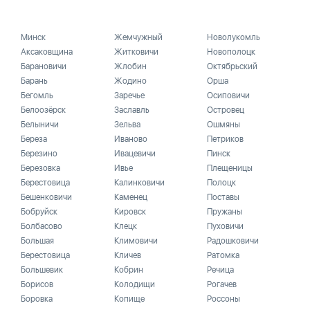
Минск
Жемчужный
Новолукомль
Аксаковщина
Житковичи
Новополоцк
Барановичи
Жлобин
Октябрьский
Барань
Жодино
Орша
Бегомль
Заречье
Осиповичи
Белоозёрск
Заславль
Островец
Белыничи
Зельва
Ошмяны
Береза
Иваново
Петриков
Березино
Ивацевичи
Пинск
Березовка
Ивье
Плещеницы
Берестовица
Калинковичи
Полоцк
Бешенковичи
Каменец
Поставы
Бобруйск
Кировск
Пружаны
Болбасово
Клецк
Пуховичи
Большая
Климовичи
Радошковичи
Берестовица
Кличев
Ратомка
Большевик
Кобрин
Речица
Борисов
Колодищи
Рогачев
Боровка
Копище
Россоны