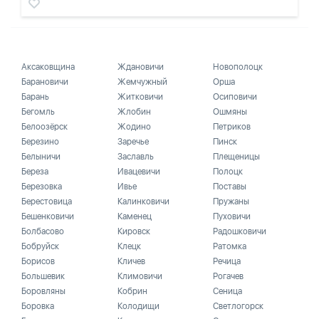
Аксаковщина
Ждановичи
Новополоцк
Барановичи
Жемчужный
Орша
Барань
Житковичи
Осиповичи
Бегомль
Жлобин
Ошмяны
Белоозёрск
Жодино
Петриков
Березино
Заречье
Пинск
Белыничи
Заславль
Плещеницы
Береза
Ивацевичи
Полоцк
Березовка
Ивье
Поставы
Берестовица
Калинковичи
Пружаны
Бешенковичи
Каменец
Пуховичи
Болбасово
Кировск
Радошковичи
Бобруйск
Клецк
Ратомка
Борисов
Кличев
Речица
Большевик
Климовичи
Рогачев
Боровляны
Кобрин
Сеница
Боровка
Колодищи
Светлогорск