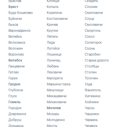
Браслав
Копище
Скидель
Брест
Копыль
Слоним
Буда-Кошелево
Кореличи
Смиловичи
Буйничи
Костюковичи
Слуцк
Быхов
Кричев
Смолевичи
Верхнедвинск
Крупки
Сморгонь
Вилейка
Лепель
Сокол
Волковыск
Лида
Солигорск
Воложин
Логойск
Сосны
Вороново
Лошница
Старобин
Витебск
Лунинец
Старые дороги
Ганцевичи
Любань
Столбцы
Гатово
Ляховичи
Столин
Горки
Малорита
Толочин
Гродно
Марьина горка
Узда
Глубокое
Мачулищи
Фаниполь
Глуск
Микашевичи
Хатежино
Гомель
Михановичи
Хойники
Городок
Могилев
Чаусы
Дзержинск
Мозырь
Чашники
Добруш
Молодечно
Червень
Докшицы
Мосты
Чечерск