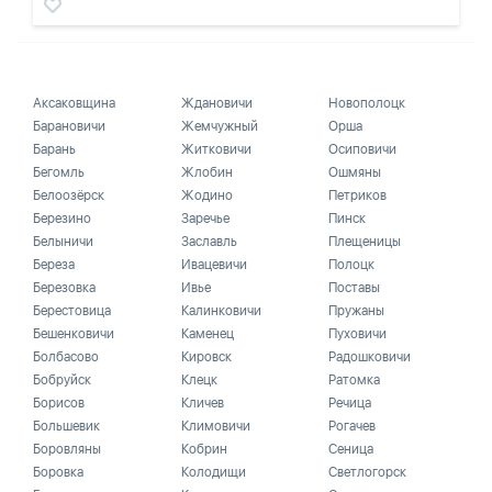
Аксаковщина
Ждановичи
Новополоцк
Барановичи
Жемчужный
Орша
Барань
Житковичи
Осиповичи
Бегомль
Жлобин
Ошмяны
Белоозёрск
Жодино
Петриков
Березино
Заречье
Пинск
Белыничи
Заславль
Плещеницы
Береза
Ивацевичи
Полоцк
Березовка
Ивье
Поставы
Берестовица
Калинковичи
Пружаны
Бешенковичи
Каменец
Пуховичи
Болбасово
Кировск
Радошковичи
Бобруйск
Клецк
Ратомка
Борисов
Кличев
Речица
Большевик
Климовичи
Рогачев
Боровляны
Кобрин
Сеница
Боровка
Колодищи
Светлогорск