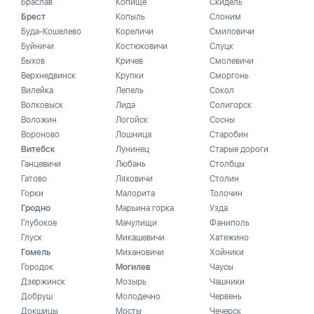
Браслав
Копище
Скидель
Брест
Копыль
Слоним
Буда-Кошелево
Кореличи
Смиловичи
Буйничи
Костюковичи
Слуцк
Быхов
Кричев
Смолевичи
Верхнедвинск
Крупки
Сморгонь
Вилейка
Лепель
Сокол
Волковыск
Лида
Солигорск
Воложин
Логойск
Сосны
Вороново
Лошница
Старобин
Витебск
Лунинец
Старые дороги
Ганцевичи
Любань
Столбцы
Гатово
Ляховичи
Столин
Горки
Малорита
Толочин
Гродно
Марьина горка
Узда
Глубокое
Мачулищи
Фаниполь
Глуск
Микашевичи
Хатежино
Гомель
Михановичи
Хойники
Городок
Могилев
Чаусы
Дзержинск
Мозырь
Чашники
Добруш
Молодечно
Червень
Докшицы
Мосты
Чечерск