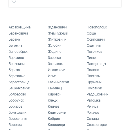
Аксаковщина
Ждановичи
Новополоцк
Барановичи
Жемчужный
Орша
Барань
Житковичи
Осиповичи
Бегомль
Жлобин
Ошмяны
Белоозёрск
Жодино
Петриков
Березино
Заречье
Пинск
Белыничи
Заславль
Плещеницы
Береза
Ивацевичи
Полоцк
Березовка
Ивье
Поставы
Берестовица
Калинковичи
Пружаны
Бешенковичи
Каменец
Пуховичи
Болбасово
Кировск
Радошковичи
Бобруйск
Клецк
Ратомка
Борисов
Кличев
Речица
Большевик
Климовичи
Рогачев
Боровляны
Кобрин
Сеница
Боровка
Колодищи
Светлогорск