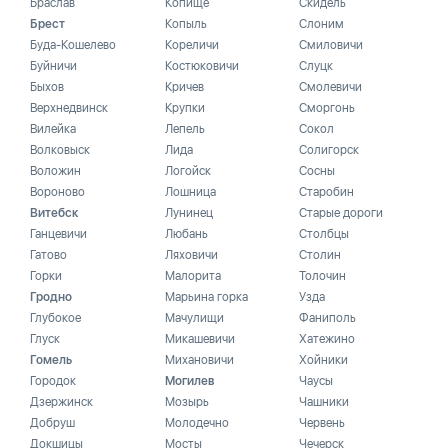
Браслав
Копище
Скидель
Брест
Копыль
Слоним
Буда-Кошелево
Кореличи
Смиловичи
Буйничи
Костюковичи
Слуцк
Быхов
Кричев
Смолевичи
Верхнедвинск
Крупки
Сморгонь
Вилейка
Лепель
Сокол
Волковыск
Лида
Солигорск
Воложин
Логойск
Сосны
Вороново
Лошница
Старобин
Витебск
Лунинец
Старые дороги
Ганцевичи
Любань
Столбцы
Гатово
Ляховичи
Столин
Горки
Малорита
Толочин
Гродно
Марьина горка
Узда
Глубокое
Мачулищи
Фаниполь
Глуск
Микашевичи
Хатежино
Гомель
Михановичи
Хойники
Городок
Могилев
Чаусы
Дзержинск
Мозырь
Чашники
Добруш
Молодечно
Червень
Докшицы
Мосты
Чечерск