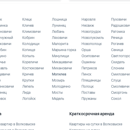
ск
Клецк
Лошница
Наровля
Пуховичи
инка
Кличев
Лунинец
Несвиж
Радошкови
новичи
Климовичи
Любань
Новогрудок
Ратомка
чужный
Кобрин
Ляховичи
Новолукомль
Речица
ковичи
Колодищи
Малорита
Новополоцк
Рогачев
бин
Копище
Марьина горка
Орша
Сеница
ино
Копыль
Мачулищи
Осиповичи
Светлогорс
ечье
Кореличи
Микашевичи
Ошмяны
Скидель
лавль
Костюковичи
Михановичи
Петриков
Слоним
цевичи
Кричев
Могилев
Пинск
Смиловичи
е
Крупки
Мозырь
Плещеницы
Слуцк
инковичи
Лепель
Молодечно
Полоцк
Смолевичи
енец
Лида
Мосты
Поставы
Сморгонь
овск
Логойск
Мядель
Пружаны
Сокол
а
Краткосрочная аренда
квартир в Волковыске
Квартиры на сутки в Волковыске