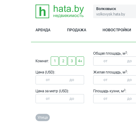
Волковыск
volkovysk.hata.by
АРЕНДА
ПРОДАЖА
НОВОСТРОЙКИ
2
Общая площадь, м
:
Комнат:
1
2
3
4+
2
Цена (USD):
Жилая площадь, м
:
2
Цена за метр (USD):
Площадь кухни, м
:
Улица