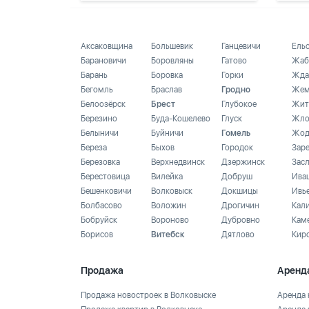
Аксаковщина
Большевик
Ганцевичи
Ель
Барановичи
Боровляны
Гатово
Жаб
Барань
Боровка
Горки
Жда
Бегомль
Браслав
Гродно
Жем
Белоозёрск
Брест
Глубокое
Жит
Березино
Буда-Кошелево
Глуск
Жло
Белыничи
Буйничи
Гомель
Жод
Береза
Быхов
Городок
Зар
Березовка
Верхнедвинск
Дзержинск
Зас
Берестовица
Вилейка
Добруш
Ива
Бешенковичи
Волковыск
Докшицы
Ивь
Болбасово
Воложин
Дрогичин
Кал
Бобруйск
Вороново
Дубровно
Кам
Борисов
Витебск
Дятлово
Кир
Продажа
Аренд
Продажа новостроек в Волковыске
Аренда 