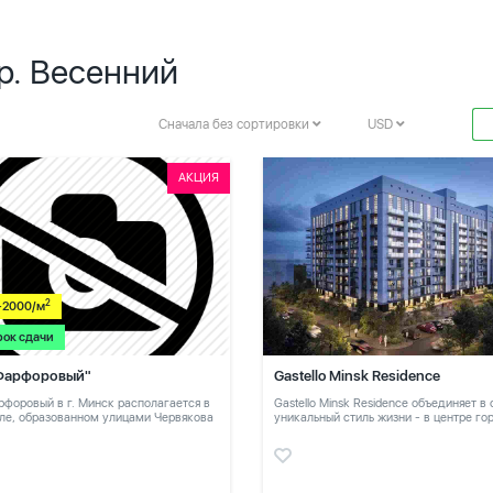
р. Весенний
Сначала без сортировки
USD
АКЦИЯ
2
-2000/м
рок сдачи
Фарфоровый"
Gastello Minsk Residence
форовый в г. Минск располагается в
Gastello Minsk Residence объединяет в
ле, образованном улицами Червякова
уникальный стиль жизни - в центре го
в тихом месте