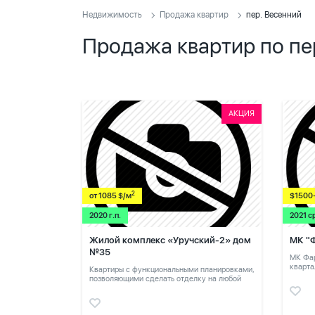
Недвижимость
Продажа квартир
пер. Весенний
Продажа квартир по пе
АКЦИЯ
2
от 1085 $/м
$1500
2020 г.п.
2021 с
Жилой комплекс «Уручский-2» дом
МК "
№35
МК Фар
кварта
Квартиры с функциональными планировками,
позволяющими сделать отделку на любой
вкус.