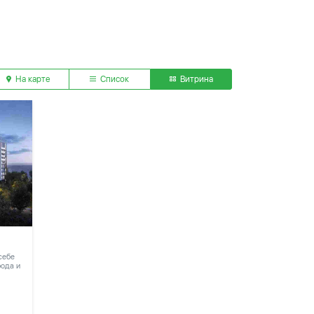
На карте
Список
Витрина
 себе
рода и