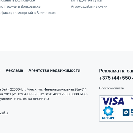
комнат в Волковыске
Коттеджи на сутки
коттеджей в Волковыске
Агроусадьбы на сутки
офисов, помещений в Волковыске
е
Реклама
Агентства недвижимости
Реклама на са
+375 (44) 550
Способы оплаты
 бай» 220004, г. Минск, ул. Интернациональная 25а-514
еля 2011 р/с: BY64 BPSB 3012 3126 4801 7933 0000 БПС-
улявина, 6 BIC банка BPSBBY2X
сайта