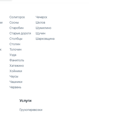
Солигорск
Чечерск
чи
Сосны
Шклов
Старобин
Шумилино
Старые дороги
Щучин
Столбцы
Шарковщина
Столин
к
Толочин
Узда
Фаниполь
Хатежино
Хойники
Чаусы
Чашники
Червень
Услуги
Грузоперевозки