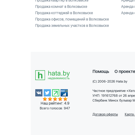
Продажа квартир в Волковыске
Аренда 
Продажа комнат в Волковыске
Аренда 
Продажа коттеджей в Волковыске
Аренда 
Продажа офисов, помещений в Волковыске
Продажа земельных участков в Волковыске
Помощь
О проект
(C) 2006-2026 Hata.by
Частное предприятие «Хата
УНП: 191612768 от 26 апр
Сбербанк Минск бульвар М
Наш рейтинг: 4.9
Всего голосов:
947
Договор оферты
Карта 