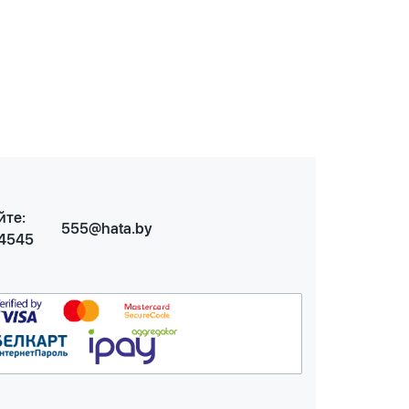
йте:
555@hata.by
 4545