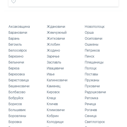
Аксаковщина
Ждановичи
Новополоцк
Барановичи
Жемчужный
Орша
Барань
Житковичи
Осиповичи
Бегомль
Жлобин
Ошмяны
Белоозёрск
Жодино
Петриков
Березино
Заречье
Пинск
Белыничи
Заславль
Плещеницы
Береза
Ивацевичи
Полоцк
Березовка
Ивье
Поставы
Берестовица
Калинковичи
Пружаны
Бешенковичи
Каменец
Пуховичи
Болбасово
Кировск
Радошковичи
Бобруйск
Клецк
Ратомка
Борисов
Кличев
Речица
Большевик
Климовичи
Рогачев
Боровляны
Кобрин
Сеница
Боровка
Колодищи
Светлогорск