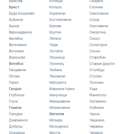
Браслав
Копище
Скидель
Брест
Копыль
Слоним
Буда-Кошелево
Кореличи
Смиловичи
Буйничи
Костюковичи
Слуцк
Быхов
Кричев
Смолевичи
Верхнедвинск
Крупки
Сморгонь
Вилейка
Лепель
Сокол
Волковыск
Лида
Солигорск
Воложин
Логойск
Сосны
Вороново
Лошница
Старобин
Витебск
Лунинец
Старые дороги
Ганцевичи
Любань
Столбцы
Гатово
Ляховичи
Столин
Горки
Малорита
Толочин
Гродно
Марьина горка
Узда
Глубокое
Мачулищи
Фаниполь
Глуск
Микашевичи
Хатежино
Гомель
Михановичи
Хойники
Городок
Могилев
Чаусы
Дзержинск
Мозырь
Чашники
Добруш
Молодечно
Червень
Докшицы
Мосты
Чечерск