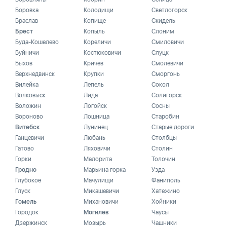
Боровка
Колодищи
Светлогорск
Браслав
Копище
Скидель
Брест
Копыль
Слоним
Буда-Кошелево
Кореличи
Смиловичи
Буйничи
Костюковичи
Слуцк
Быхов
Кричев
Смолевичи
Верхнедвинск
Крупки
Сморгонь
Вилейка
Лепель
Сокол
Волковыск
Лида
Солигорск
Воложин
Логойск
Сосны
Вороново
Лошница
Старобин
Витебск
Лунинец
Старые дороги
Ганцевичи
Любань
Столбцы
Гатово
Ляховичи
Столин
Горки
Малорита
Толочин
Гродно
Марьина горка
Узда
Глубокое
Мачулищи
Фаниполь
Глуск
Микашевичи
Хатежино
Гомель
Михановичи
Хойники
Городок
Могилев
Чаусы
Дзержинск
Мозырь
Чашники