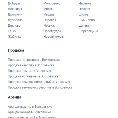
Добруш
Молодечно
Червень
Докшицы
Мосты
Чечерск
Дрогичин
Мядель
Шклов
Дубровно
Наровля
Шумилино
Дятлово
Несвиж
Щучин
Ельск
Новогрудок
Шарковщина
Жабинка
Новолукомль
Продажа
Продажа новостроек в Волковыске
Продажа квартир в Волковыске
Продажа комнат в Волковыске
Продажа коттеджей в Волковыске
Продажа офисов, помещений в Волковыске
Продажа земельных участков в Волковыске
Аренда
Аренда квартир в Волковыске
Аренда комнат в Волковыске
Аренда коттеджей в Волковыске