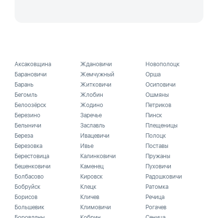
Аксаковщина
Ждановичи
Новополоцк
Барановичи
Жемчужный
Орша
Барань
Житковичи
Осиповичи
Бегомль
Жлобин
Ошмяны
Белоозёрск
Жодино
Петриков
Березино
Заречье
Пинск
Белыничи
Заславль
Плещеницы
Береза
Ивацевичи
Полоцк
Березовка
Ивье
Поставы
Берестовица
Калинковичи
Пружаны
Бешенковичи
Каменец
Пуховичи
Болбасово
Кировск
Радошковичи
Бобруйск
Клецк
Ратомка
Борисов
Кличев
Речица
Большевик
Климовичи
Рогачев
Боровляны
Кобрин
Сеница